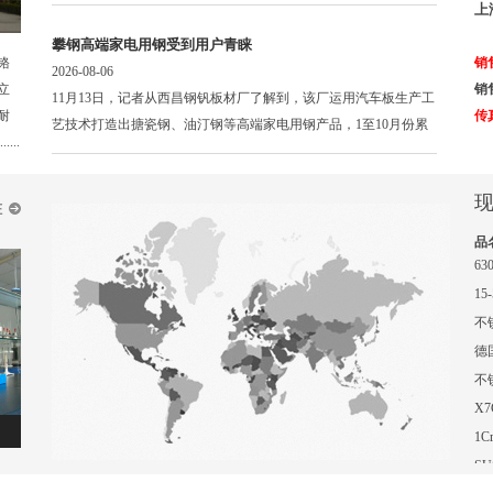
上
钢
SU
SU
钢
2c
攀钢高端家电用钢受到用户青睐
铬
销
现
SU
钢
X1
2026-08-06
立
销售
11月13日，记者从西昌钢钒板材厂了解到，该厂运用汽车板生产工
现
圆
X2
耐
传真
艺技术打造出搪瓷钢、油汀钢等高端家电用钢产品，1至10月份累
6
..
......
件
17
硬
SN
6
品
材
6
棒
15
处
棒
不
厂
X1
德国
不
X2
X7
型
1C
拉伸试验机
进口光谱仪
SU
钢
不