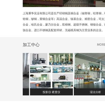
上海秉争实业有限公司是生产经销铜及铜合金（锡青铜，铝青铜，
锆铜，铍铜，黄铜合金等）高温合金、镍基合金、精密合金，司太
合金，哈氏合金，蒙乃尔合金，双相钢、超级不锈钢、铜镍合金、
蚀合金、进口不锈钢及配套焊材、无磁模具钢为主营业务的企业。 ....
加工中心
床
投影仪 硬度仪
湿法分析