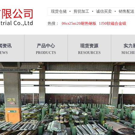
现货仓储
•
剪切加工
•
诚信买卖
•
销售配送
热搜：
06cr25ni20耐热钢板
​1J50软磁合金锻
1J79软磁合金棒材
1J85软磁合金带材
​3J21合金棒材
闻资讯
产品中心
现货资源
实力
EWS
PRODUCTS
RESOURCES
MACHI