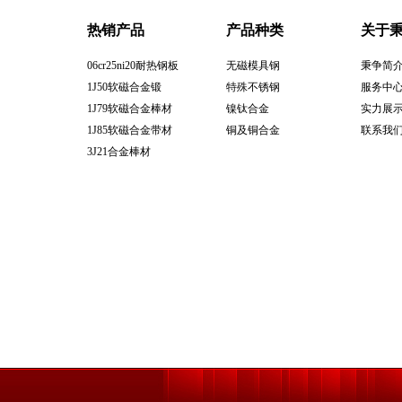
热销产品
产品种类
关于
06cr25ni20耐热钢板
无磁模具钢
秉争简
​1J50软磁合金锻
特殊不锈钢
服务中
1J79软磁合金棒材
镍钛合金
实力展
1J85软磁合金带材
铜及铜合金
联系我
​3J21合金棒材