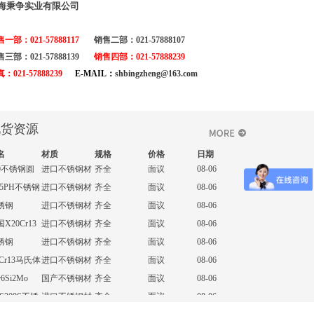
海秉争实业有限公司
圆棒
S405不锈
SUS405
齐全
面议
08-06
S416厂家
圆棒
r23ni13耐热
2cr23ni13
齐全
面议
08-06
售一部：021-57888117
销售二部：021-57888107
货
S405厂家
锻件 不锈钢
2CrNi188
X12CrNi188
齐全
面议
08-06
三部：021-57888139
销售四部：021-57888239
货
棒性能
CrNi19-11
X2CrNi19-11
齐全
面议
08-06
：021-57888239
E-MAIL：
shbingzheng@163.com
30不锈钢锻
630
齐全
面议
08-06
法兰 热处理
NICRmo6-4
优特钢
齐全
面议
08-06
度
C415
优特钢
齐全
面议
08-06
现货资源
31不锈钢板
进口不锈钢材
齐全
面议
08-06
名
 带材硬度
30不锈钢圆
材质
进口不锈钢材
规格
齐全
价格
面议
日期
08-06
 光亮棒 热
-5PH不锈钢
进口不锈钢材
齐全
面议
08-06
理工艺
 不锈钢板材
锈钢
进口不锈钢材
齐全
面议
08-06
家
05CrMO17
X20Cr13
进口不锈钢材
齐全
面议
08-06
锈钢
进口不锈钢材
齐全
面议
08-06
2CrNi17
Cr13马氏体
进口不锈钢材
齐全
面议
08-06
不锈钢
r6Si2Mo
国产不锈钢材
齐全
面议
08-06
金相显微镜
红外线碳硫仪
红外线探伤仪
S309S不锈
进口不锈钢材
齐全
面议
08-06
锈钢
进口不锈钢材
齐全
面议
08-06