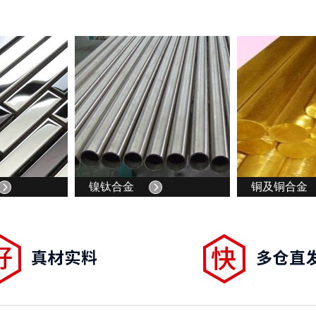
SU
不
SU
不
SU
不
SU
不
厂
SU
不
板
SU
日
锻
SU
日
标
SU
日
圆
SU
9C
家
锈
9C
镍钛合金
铜及铜合金
厂
钢
9C
材
板
8C
标
棒
7C
锻
3C
圆
2C
管
Y3
棒
0C