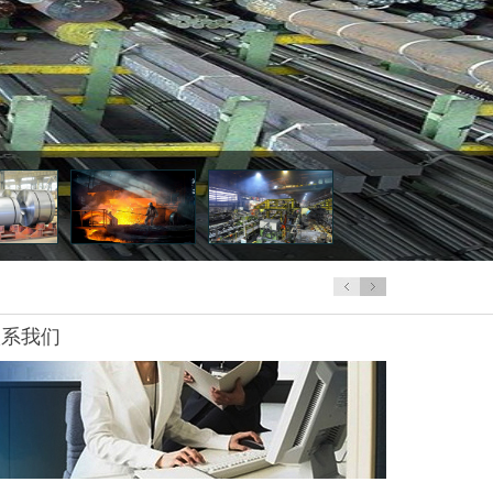
攀钢高端家电用钢受到用户青睐
联系我们
r23Ni13不
0Cr23Ni13
齐全
面议
08-06
钢板材 耐热
r16ni35耐热
1cr16ni35
齐全
面议
08-06
圆棒厂家
圆棒 板材生
CrNiMo17122
X2CrNiMo17122
齐全
面议
08-06
厂家
S416不锈
SUS416
齐全
面议
08-06