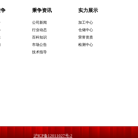
棒
锈
1c
钢
钢
X2
秉争
秉争资讯
实力展示
产
SU
介
公司新闻
加工中心
钢
SU
心
行业动态
仓储中心
SU
钢
2c
示
百科知识
荣誉资质
现
SU
钢
X1
们
市场公告
检测中心
现
圆
X2
技术指导
6
件
17
硬
SN
6
材
6
棒
15
处
棒
不
厂
X1
德国
不
X2
X7
沪ICP备12011027号-2
型
1C