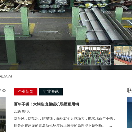
26-08-06
企业新闻
行业资讯
百年不锈！太钢造出超级机场屋顶用钢
0C
2026-08-06
锈
1c
防台风，防盐水，防腐蚀，面积27个足球场大，能实现百年不锈，
钢
钢
X2
这是正在建设的青岛新机场屋顶上覆盖的高性能不锈钢板。 ......
产
SU