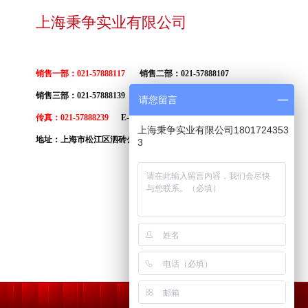
钢板材 耐热
r16ni35耐热
1cr16ni35
齐全
面议
08-06
圆棒厂家
圆棒 板材生
CrNiMo17122
X2CrNiMo17122
齐全
面议
08-06
上海秉争实业有限公司
厂家
S416不锈
SUS416
齐全
面议
08-06
圆棒
S405不锈
SUS405
齐全
面议
08-06
S416厂家
圆棒
r23ni13耐热
2cr23ni13
齐全
面议
08-06
销售一部：021-57888117
销售二部：021-57888107
货
S405厂家
锻件 不锈钢
2CrNi188
X12CrNi188
齐全
面议
08-06
销售三部：021-57888139
销售四部：021-57888239
请您留言
货
棒性能
CrNi19-11
X2CrNi19-11
齐全
面议
08-06
传真：021-57888239
E-MAIL：
shbingzheng@163.com
30不锈钢锻
630
齐全
面议
08-06
上海秉争实业有限公司1801724353
地址：上海市松江区泗砖公路600号
邮 编：201601
3
法兰 热处理
NICRmo6-4
优特钢
齐全
面议
08-06
度
C415
优特钢
齐全
面议
08-06
31不锈钢板
进口不锈钢材
齐全
面议
08-06
 带材硬度
30不锈钢圆
进口不锈钢材
齐全
面议
08-06
 光亮棒 热
-5PH不锈钢
进口不锈钢材
齐全
面议
08-06
理工艺
 不锈钢板材
锈钢
进口不锈钢材
齐全
面议
08-06
家
05CrMO17
X20Cr13
进口不锈钢材
齐全
面议
08-06
锈钢
进口不锈钢材
齐全
面议
08-06
2CrNi17
Cr13马氏体
进口不锈钢材
齐全
面议
08-06
不锈钢
r6Si2Mo
国产不锈钢材
齐全
面议
08-06