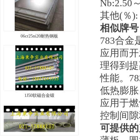
Nb:2.50～
其他(％): B
相似牌号
06cr25ni20耐热钢板
783合
应用而开
理得到提
性能。7
低热膨胀
​1J50软磁合金锻
应用于燃
控制间隙
可提供的