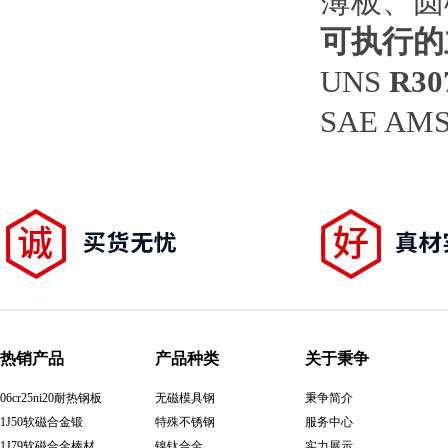
薄板、圆
1J79软磁合金棒材
可执行的
UNS
R30
SAE AMS
1J85软磁合金带材
热销产品
产品种类
关于秉争
06cr25ni20耐热钢板
无磁模具钢
秉争简介
​3J21合金棒材
​1J50软磁合金锻
特殊不锈钢
服务中心
1J79软磁合金棒材
镍钛合金
实力展示