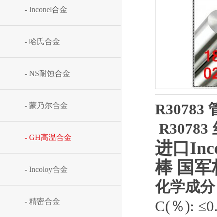
- Inconel合金
06cr25ni20耐热钢板
- 哈氏合金
- NS耐蚀合金
R30783
- 蒙乃尔合金
​1J50软磁合金锻
R30783
- GH高温合金
进口Inc
棒
国军
- Incoloy合金
化学成分
- 精密合金
C(％): ≤0
1J79软磁合金棒材